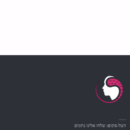
הטל-סקופ: שלחו אלינו נתונים