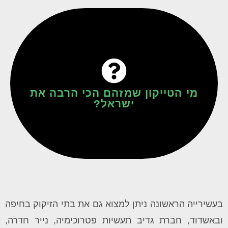
לישראל, בז"ן ו-או.פי.סי. אנרגיה
שולט ב-21 חברות מזהמות תחת תאגיד כימיקלים
עידן עופר
מי הטייקון שמזהם הכי הרבה את
ישראל?
בעשירייה הראשונה ניתן למצוא גם את בתי הזיקוק בחיפה
ובאשדוד, חברת גדיב תעשיות פטרוכימיה, נייר חדרה,