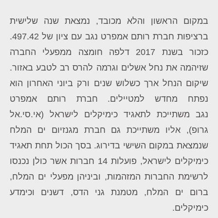
במקום הראשון והלא מכובד, נמצאת שנה שלישית
ברציפות חברת רותם אמפרט נגב עם ציון של 497.42.
כזכור בשנת 2017 דלפה חומצה ממפעלי החברה
שזיהמה את נחל אשלים וגרמה להרס רב לטבע באזור.
שיקום הנחל ארך כשלוש שנים ורק ביוני האחרון הוא
נפתח מחדש למטיילים. חברת
רותם אמפרט
נגב
משתייכת לתאגיד כימיקלים לישראל (אי.סי.אל
גרופ), אליו משתייכת גם חברת מגנזיום ים המלח
שנמצאת במקום השישי בדירוג. בסך הכול תחת תאגיד
כימיקלים לישראל, פועלות 14 חברות אשר כולן נכנסו
לרשימת החברות המזהמות, וביניהן מפעלי ים המלח,
ברום ים המלח, מטמנת גני הדס, דשנים וכימדע
כימיקלים.