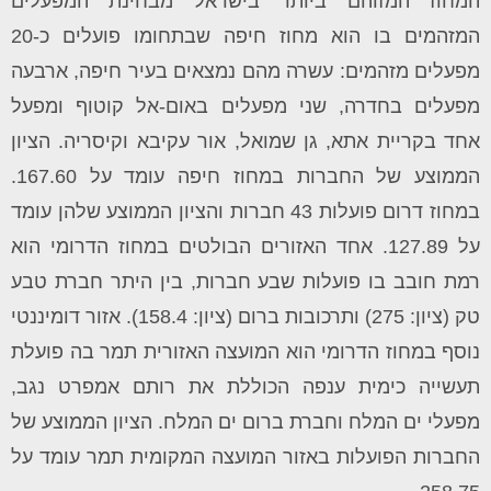
המחוז המזוהם ביותר בישראל מבחינת המפעלים
המזהמים בו הוא מחוז חיפה שבתחומו פועלים כ-20
מפעלים מזהמים: עשרה מהם נמצאים בעיר חיפה, ארבעה
מפעלים בחדרה, שני מפעלים באום-אל קוטוף ומפעל
אחד בקריית אתא, גן שמואל, אור עקיבא וקיסריה. הציון
הממוצע של החברות במחוז חיפה עומד על 167.60.
במחוז דרום פועלות 43 חברות והציון הממוצע שלהן עומד
על 127.89. אחד האזורים הבולטים במחוז הדרומי הוא
רמת חובב בו פועלות שבע חברות, בין היתר חברת טבע
טק (ציון: 275) ותרכובות ברום (ציון: 158.4). אזור דומיננטי
נוסף במחוז הדרומי הוא המועצה האזורית תמר בה פועלת
תעשייה כימית ענפה הכוללת את רותם אמפרט נגב,
מפעלי ים המלח וחברת ברום ים המלח. הציון הממוצע של
החברות הפועלות באזור המועצה המקומית תמר עומד על