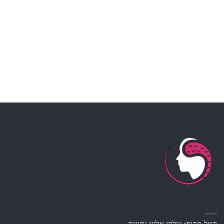
הטל-סקופ: שלחו אלינו נתונים