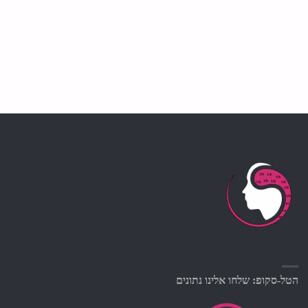
הטל-סקופ: שלחו אלינו נתונים