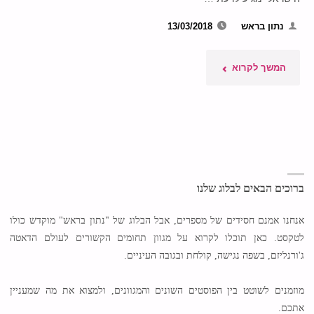
נתון בראש
13/03/2018
"על
המשך לקרוא
פי
מקורות
זרים:
עסקאות
ברוכים הבאים לבלוג שלנו
הנשק
אנחנו אמנם חסידים של מספרים, אבל הבלוג של "נתון בראש" מוקדש כולו
לטקסט. כאן תוכלו לקרוא על מגוון תחומים הקשורים לעולם הדאטה
של
ג'ורנליזם, בשפה נגישה, קולחת ובגובה העיניים.
ישראל
מוזמנים לשוטט בין הפוסטים השונים והמגוונים, ולמצוא את מה שמעניין
בעולם"
אתכם.