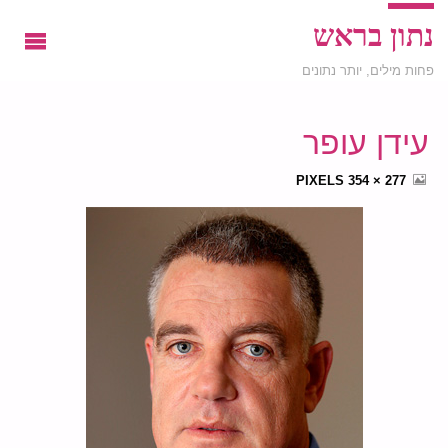
נתון בראש
פחות מילים, יותר נתונים
עידן עופר
FULL
PIXELS
277 × 354
SIZE