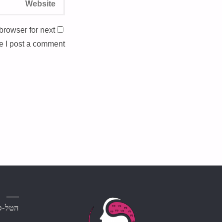
browser for next
e I post a comment.
הטל-סק