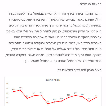
בהצגת הנתונים.
הדבר החמור ביותר בגרף הזה היא הטייה שבYnet בחרו לעשות בציר
ה-Y. אומנם כאשר מציגים מידע לאורך הזמן בגרף קווי, בסיטואציות
מסוימות (כמו למשל בהצגת שינוי ערך מניות כשההפרש בין הערכים
הוא קטן אך עדיין משמעותי), כן ניתן להתחיל את ציר ה-Y שלא באפס.
אך ברוב המקרים מדובר בהטייה ויזואלית שמקורה בבחירת טווח
הערכים בציר ה-Y, במרווחים בין הערכים ובנקודה שממנה מתחילים:
טווח גדול מידי יכול לייצר אשליה של העליות או ירידות חדות מידי,
ולהפך. טווח נמוך מידי יכול להסתיר שינוי מגמה חשוב. במקרה הנוכחי,
ברור שציר הY לא התחיל מאפס (הוא התחיל מ250…..).
הציר הנכון היה צריך להראות כך: