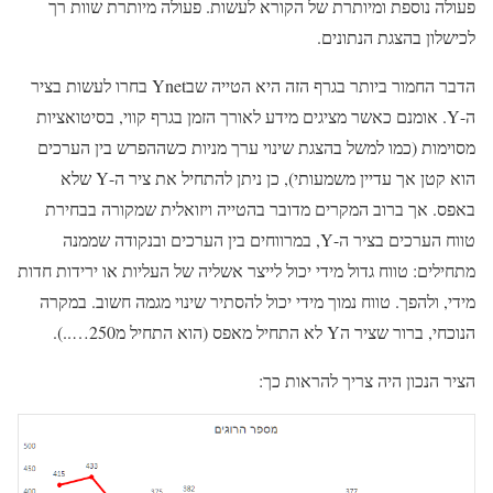
פעולה נוספת ומיותרת של הקורא לעשות. פעולה מיותרת שוות רך
לכישלון בהצגת הנתונים.
הדבר החמור ביותר בגרף הזה היא הטייה שבYnet בחרו לעשות בציר
ה-Y. אומנם כאשר מציגים מידע לאורך הזמן בגרף קווי, בסיטואציות
מסוימות (כמו למשל בהצגת שינוי ערך מניות כשההפרש בין הערכים
הוא קטן אך עדיין משמעותי), כן ניתן להתחיל את ציר ה-Y שלא
באפס. אך ברוב המקרים מדובר בהטייה ויזואלית שמקורה בבחירת
טווח הערכים בציר ה-Y, במרווחים בין הערכים ובנקודה שממנה
מתחילים: טווח גדול מידי יכול לייצר אשליה של העליות או ירידות חדות
מידי, ולהפך. טווח נמוך מידי יכול להסתיר שינוי מגמה חשוב. במקרה
הנוכחי, ברור שציר הY לא התחיל מאפס (הוא התחיל מ250…..).
הציר הנכון היה צריך להראות כך: