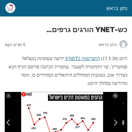
נתון בראש
כש-YNET הורגים גרפים…
נתון בראש
6 שנים ago
היום (17.5.20)
התפרסמה בYNET
ידיעה שעוסקת בבצלאל
סמוטריץ', שר התחבורה לשעבר. במסגרת הכתבה פורסם הגרף הבא
(שדרך אגב, בעקבות המחדלים הויזואליים המחרדים בו, הוסר
מהידיעה במהלך היום):