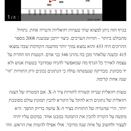
בגרף הזה ניתן למצוא שתי טעויות ויזואליות והטייה אחת. נתחיל
מהבולט ביותר – תוויות הערכים. כיצד ייתכן שבשנת 2008 מספר
ההרוגים היה 433 והוא נמצא נמוך יותר מהשנה הקודמת שבה נמצאו
415 ובשנה שלאחר מכן בה נהרגו 346 בני אדם. הטעות הזו חוזרת על
עצמה לאורך כל הגרף מה שמאפשר להניח שמדובר בטעות אנוש ולא
יד מכוונת. מבדיקה שנעשתה עולה כי הנתונים נכונים ורק התוויות "זזו"
שנה אחת קדימה.
טעות ויזואלית שנייה קשורה לתוויות ציר ה-X. אם המטרה של הצגה
ויזואלית של נתונים היא להקל על הקורא להבין תמונת עולם מסובכת
יותר, הרי שהטייה של התוויות בציר ה-X עושה בדיוק ההפך. היא
מקשה על הקורה להבין את התמונה במבט אחד. במקום עליו יהיה
לעצור ולחשוב על איזה שנה מדובר. אולי אפילו להטות את הראש. זוהי