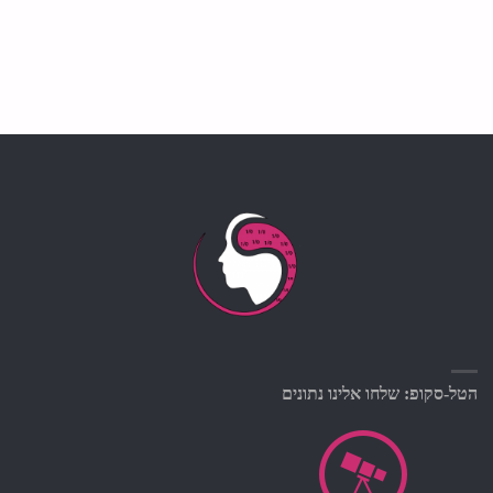
הטל-סקופ: שלחו אלינו נתונים