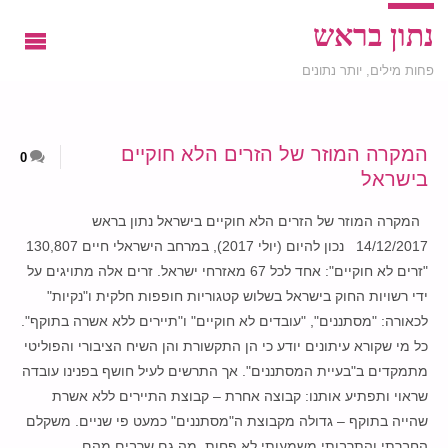
נתון בראש
פחות מילים, יותר נתונים
המקרה המוזר של הזרים הלא חוקיים
0
בישראל
המקרה המוזר של הזרים הלא חוקיים בישראל נתון בראש
14/12/2017 נכון להיום (יולי 2017), במרחב הישראלי חיים 130,807
"זרים לא חוקיים": אחד לכל 67 מאזרחי ישראל. זרים אלה מתויגים על
ידי רשויות החוק בישראל בשלוש קטגוריות חופפות חלקית ו"נקיות"
לכאורה: "מסתננים", "עובדים לא חוקיים" ו"תיירים ללא אשרה בתוקף".
כל מי שקורא עיתונים יודע כי הן התקשורת והן השיח הציבורי והפוליטי
מתמקדים ב"בעיית המסתננים". אך התרשים לעיל חושף בפנינו עובדה
שראוי ותפתיע אותנו: קבוצה אחרת – קבוצת התיירים ללא אשרת
שהייה בתוקף – גדולה מקבוצת ה"מסתננים" כמעט פי שניים. משקלם
החברתי והתרבותי משמעותי לא פחות, מה גם שרבים מהם …