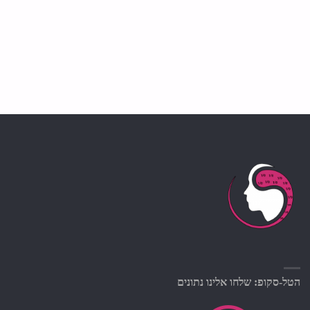
הטל-סקופ: שלחו אלינו נתונים