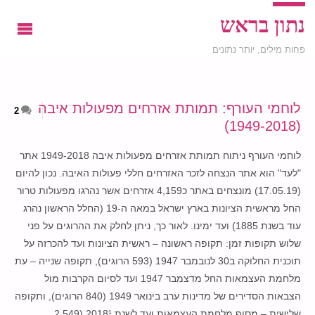
נתון בראש
פחות מילים, יותר נתונים
לוחמי העורף: תמותת אזרחים מפעולות איבה
2
(1949-2018)
לוחמי העורף ניתוח תמותת אזרחים מפעולות איבה 1949-2018 אתר
"לעד" הוא אתר הנצחה לזכר האזרחים חללי פעולות האיבה. נכון להיום
(17.05.19) מונצחים באתר כ4,159 אזרחים אשר נהרגו מפעולות טרור
החל מראשית הציונות בארץ ישראל במאה ה-19 (החלל הראשון נהרג
עוד בשנת 1885) ועד ימינו. לאור כך, ניתן לחלק את ההרוגים על פני
שלוש תקופות זמן: תקופה ראשונה – ראשית הציונות ועד להכרזה על
תוכנית החלוקה ב30 לנובמבר 1947 (593 הרוגים), תקופה שנייה – עת
מלחמת העצמאות החל מדצמבר 1947 ועד לסיום הקרבות מול
הצבאות הסדירים של מדינות ערב בינואר 1949 (840 הרוגים), ותקופה
שלישית – מסוף מלחמת העצמאות ועד לשנת 2018¹ (2,549