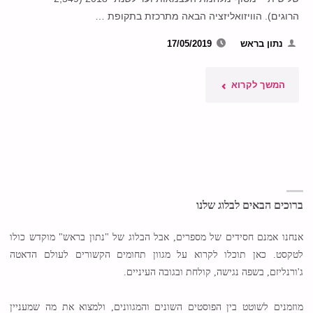
הרוגים). הוויזואליזציה הבאה מתרכזת בתקופת …
נתון בראש
17/05/2019
"לוחמי
המשך לקרוא
העורף:
תמותת
אזרחים
מפעולות
ברוכים הבאים לבלוג שלנו
איבה
אנחנו אמנם חסידים של מספרים, אבל הבלוג של "נתון בראש" מוקדש כולו
לטקסט. כאן תוכלו לקרוא על מגוון תחומים הקשורים לעולם הדאטה
(1949-
ג'ורנליזם, בשפה נגישה, קולחת ובגובה העיניים.
2018)"
מוזמנים לשוטט בין הפוסטים השונים והמגוונים, ולמצוא את מה שמעניין