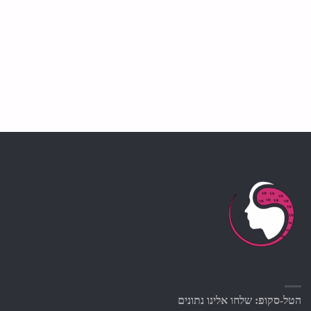
הטל-סקופ: שלחו אלינו נתונים