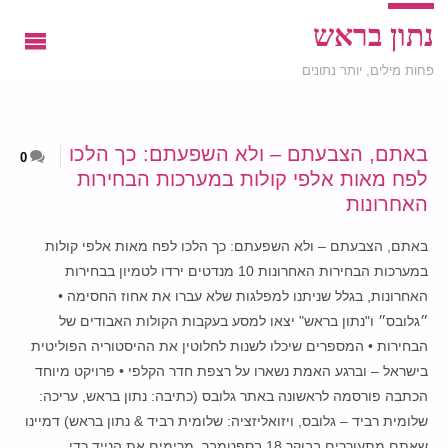
נתון בראש
פחות מילים, יותר נתונים
באתם, הצבעתם – ולא השפעתם: כך הלכו
0
לפח מאות אלפי קולות במערכות הבחירות
האחרונות
באתם, הצבעתם – ולא השפעתם: כך הלכו לפח מאות אלפי קולות
במערכות הבחירות האחרונות 10 מנדטים ירדו לטמיון בבחירות
האחרונות, בגלל שניתנו למפלגות שלא עברו את אחוז החסימה •
״גלובס״ ו"נתון בראש" יצאו למסע בעקבות הקולות האבודים של
הבחירות • המספרים שיכלו לשנות לחלוטין את ההיסטוריה הפוליטית
בישראל – וברגע האמת נשארו על רצפת חדר הקלפי • פרויקט מיוחד
הכתבה פורסמה לראשונה באתר גלובס (כתיבה: נתון בראש, עריכה:
שלומית רביד – גלובס, ויזואליזציה: שלומית רביד & נתון בראש) דמיינו
שאתם מתעוררים בבוקר 18 בספטמבר, מרימים את הנייד כדי