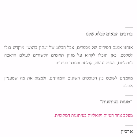
כלי
מאות
תקשורת
אלפי
לפוליטיקאים"
ברוכים הבאים לבלוג שלנו
קולות
אנחנו אמנם חסידים של מספרים, אבל הבלוג של "נתון בראש" מוקדש כולו
במערכות
לטקסט. כאן תוכלו לקרוא על מגוון תחומים הקשורים לעולם הדאטה
הבחירות
ג'ורנליזם, בשפה נגישה, קולחת ובגובה העיניים.
האחרונות"
מוזמנים לשוטט בין הפוסטים השונים והמגוונים, ולמצוא את מה שמעניין
אתכם.
"טעות בעיתונות"
מעקב אחר הטיות ויזואליות בעיתונות המקומית.
ארכיון