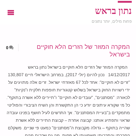
נתון בראש
פחות מילים, יותר נתונים
המקרה המוזר של הזרים הלא חוקיים
0
בישראל
המקרה המוזר של הזרים הלא חוקיים בישראל נתון בראש
14/12/2017 נכון להיום (יולי 2017), במרחב הישראלי חיים 130,807
"זרים לא חוקיים": אחד לכל 67 מאזרחי ישראל. זרים אלה מתויגים על
ידי רשויות החוק בישראל בשלוש קטגוריות חופפות חלקית ו"נקיות"
לכאורה: "מסתננים", "עובדים לא חוקיים" ו"תיירים ללא אשרה בתוקף".
כל מי שקורא עיתונים יודע כי הן התקשורת והן השיח הציבורי והפוליטי
מתמקדים ב"בעיית המסתננים". אך התרשים לעיל חושף בפנינו עובדה
שראוי ותפתיע אותנו: קבוצה אחרת – קבוצת התיירים ללא אשרת
שהייה בתוקף – גדולה מקבוצת ה"מסתננים" כמעט פי שניים. משקלם
החברתי והתרבותי משמעותי לא פחות, מה גם שרבים מהם …