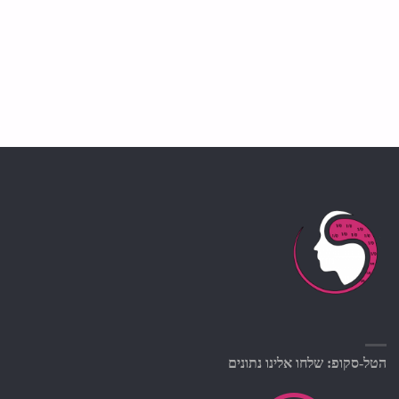
הטל-סקופ: שלחו אלינו נתונים