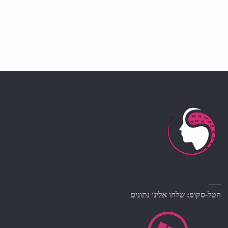
הטל-סקופ: שלחו אלינו נתונים