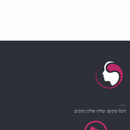
הטל-סקופ: שלחו אלינו נתונים