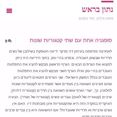
נתון בראש
פחות מילים, יותר נתונים
סופגניה אחת עם שתי קטגוריות שונות
0
לאחרונה פורסמה בעיתון דה מרקר ידיעה העוסקת בשילובן של נשים
חרדיות שבשוק העבודה, ובפרט בהיי-טק. בתוך הידיעה היה ניתן
למצוא את הגרפים הבאים: הגרף הראשון מבקש להציג את התפלגות
העובדים בהיי-טק ואילו הגרף השני מבקש להציג את התפלגות
העובדים בכלל המשק הישראלי. שני הגרפים חוטאים ליעודם כיוון
שהם מציגים השוואה בין מגזרים אשר משתייכים לקטגוריות שונות
לחלוטין. כך, יוצרי הגרף עושים השוואה בין חרדים (קטגוריה דתית),
ערבים (קטגוריה של לאום) וגברים ונשים (קטגוריה של מגדר). הבעיה
העיקרית במקרה הזה היא שהקטגוריות אינן מובחנות דיו. האם אין
נשים ערביות או חרדיות שעובדות? אם ההשוואה היא בין גברים ערבים
וגברים חרדים מדוע …