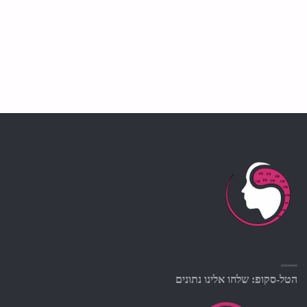
הטל-סקופ: שלחו אלינו נתונים