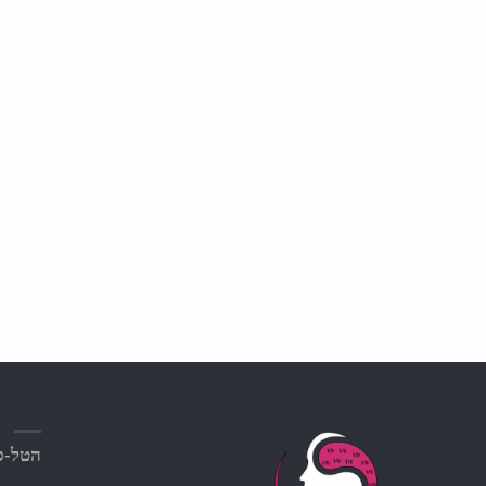
הטל-סק