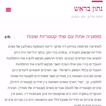
נתון בראש
פחות מילים, יותר נתונים
סופגניה אחת עם שתי קטגוריות שונות
0
לאחרונה פורסמה בעיתון דה מרקר ידיעה העוסקת בשילובן של נשים
חרדיות שבשוק העבודה, ובפרט בהיי-טק. בתוך הידיעה היה ניתן
למצוא את הגרפים הבאים: הגרף הראשון מבקש להציג את התפלגות
העובדים בהיי-טק ואילו הגרף השני מבקש להציג את התפלגות
העובדים בכלל המשק הישראלי. שני הגרפים חוטאים ליעודם כיוון
שהם מציגים השוואה בין מגזרים אשר משתייכים לקטגוריות שונות
לחלוטין. כך, יוצרי הגרף עושים השוואה בין חרדים (קטגוריה דתית),
ערבים (קטגוריה של לאום) וגברים ונשים (קטגוריה של מגדר). הבעיה
העיקרית במקרה הזה היא שהקטגוריות אינן מובחנות דיו. האם אין
נשים ערביות או חרדיות שעובדות? אם ההשוואה היא בין גברים ערבים
וגברים חרדים מדוע …