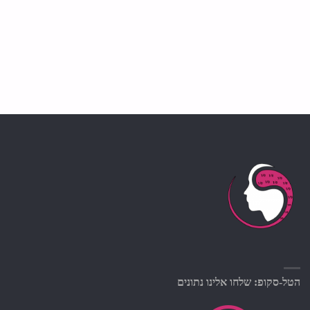
הטל-סקופ: שלחו אלינו נתונים