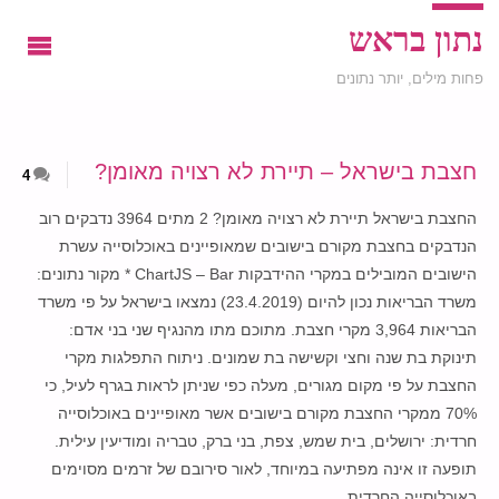
נתון בראש
פחות מילים, יותר נתונים
חצבת בישראל – תיירת לא רצויה מאומן?
4
החצבת בישראל תיירת לא רצויה מאומן? 2 מתים 3964 נדבקים רוב
הנדבקים בחצבת מקורם בישובים שמאופיינים באוכלוסייה עשרת
הישובים המובילים במקרי ההידבקות ChartJS – Bar * מקור נתונים:
משרד הבריאות נכון להיום (23.4.2019) נמצאו בישראל על פי משרד
הבריאות 3,964 מקרי חצבת. מתוכם מתו מהנגיף שני בני אדם:
תינוקת בת שנה וחצי וקשישה בת שמונים. ניתוח התפלגות מקרי
החצבת על פי מקום מגורים, מעלה כפי שניתן לראות בגרף לעיל, כי
70% ממקרי החצבת מקורם בישובים אשר מאופיינים באוכלוסייה
חרדית: ירושלים, בית שמש, צפת, בני ברק, טבריה ומודיעין עילית.
תופעה זו אינה מפתיעה במיוחד, לאור סירובם של זרמים מסוימים
באוכלוסייה החרדית …