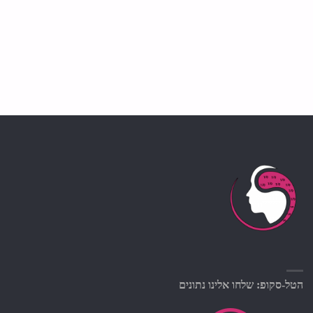
הטל-סקופ: שלחו אלינו נתונים