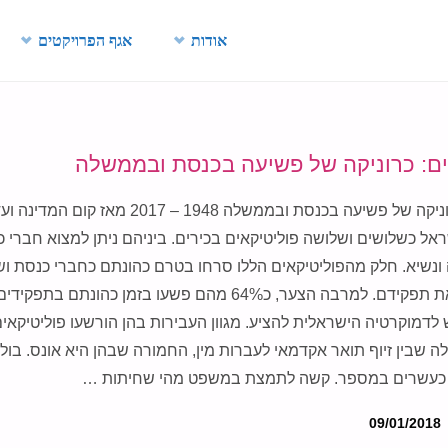
Skip
אודות
אגף הפרויקטים
to
content
ים: כרוניקה של פשיעה בכנסת ובממשלה
הורשעו בפלילים כרוניקה של פשיעה בכנסת ובממשלה 1948 –
אל כשלושים ושלושה פוליטיקאים בכירים. ביניהם ניתן למצוא חברי כ
נשיא. חלק מהפוליטיקאים הללו סרחו בטרם כהונתם כחברי כנסת ושר
זאת לאחר שסיימו את תפקידם. למרבה הצער, כ64% מהם פשעו בזמן כהונת
 לדמוקרטיה הישראלית להציע. מגוון העבירות בהן הורשעו פוליטיקא
ה שבין זיוף תואר אקדמאי לעברות מין, החמורה שבהן היא אונס. בולט
 כעשרים במספר. קשה לתמצת במשפט מהי שחיתות …
09/01/2018