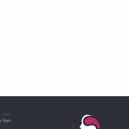
הטל-סק