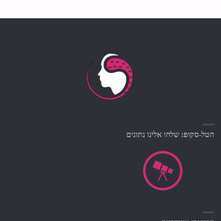
הטל-סקופ: שלחו אלינו נתונים