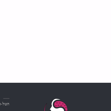
הטל-סק