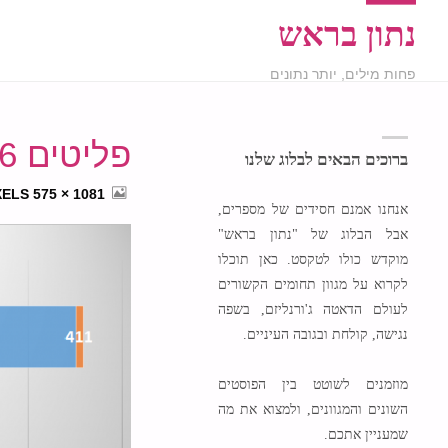
נתון בראש
פחות מילים, יותר נתונים
פליטים 2009-2016
ברוכים הבאים לבלוג שלנו
FULL
XELS
1081 × 575
אנחנו אמנם חסידים של מספרים,
SIZE
אבל הבלוג של "נתון בראש"
מוקדש כולו לטקסט. כאן תוכלו
לקרוא על מגוון תחומים הקשורים
לעולם הדאטה ג'ורנליזם, בשפה
נגישה, קולחת ובגובה העיניים.
מוזמנים לשוטט בין הפוסטים
השונים והמגוונים, ולמצוא את מה
שמעניין אתכם.