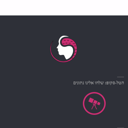
הטל-סקופ: שלחו אלינו נתונים