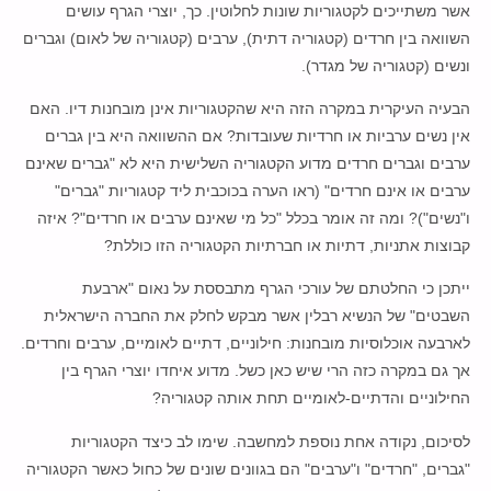
אשר משתייכים לקטגוריות שונות לחלוטין. כך, יוצרי הגרף עושים
השוואה בין חרדים (קטגוריה דתית), ערבים (קטגוריה של לאום) וגברים
ונשים (קטגוריה של מגדר).
הבעיה העיקרית במקרה הזה היא שהקטגוריות אינן מובחנות דיו. האם
אין נשים ערביות או חרדיות שעובדות? אם ההשוואה היא בין גברים
ערבים וגברים חרדים מדוע הקטגוריה השלישית היא לא "גברים שאינם
ערבים או אינם חרדים" (ראו הערה בכוכבית ליד קטגוריות "גברים"
ו"נשים")? ומה זה אומר בכלל "כל מי שאינם ערבים או חרדים"? איזה
קבוצות אתניות, דתיות או חברתיות הקטגוריה הזו כוללת?
ייתכן כי החלטתם של עורכי הגרף מתבססת על נאום "ארבעת
השבטים" של הנשיא רבלין אשר מבקש לחלק את החברה הישראלית
לארבעה אוכלוסיות מובחנות: חילוניים, דתיים לאומיים, ערבים וחרדים.
אך גם במקרה כזה הרי שיש כאן כשל. מדוע איחדו יוצרי הגרף בין
החילוניים והדתיים-לאומיים תחת אותה קטגוריה?
לסיכום, נקודה אחת נוספת למחשבה. שימו לב כיצד הקטגוריות
"גברים, "חרדים" ו"ערבים" הם בגוונים שונים של כחול כאשר הקטגוריה