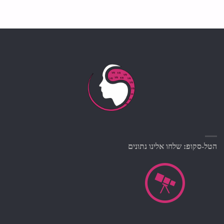
הטל-סקופ: שלחו אלינו נתונים