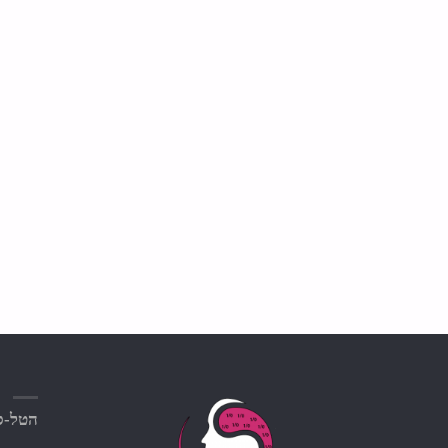
הטל-סק