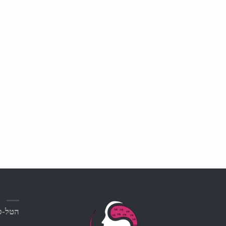
הטל-סק