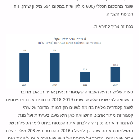
שונה מהסכום הכללי (600 מיליון ש"ח במקום 594 מיליון ש"ח). זוהי
הטעות השנייה.
ככה זה צריך להיראות:
טעות שלישית היא העבודה שקטגוריות אינן אחידות. אכן מדובר
בהשוואה לפי שנים אלא שבשנים 2018-2019 הנתונים אינם מתייחסים
לשנה קלנדרית מלאה בדומה לשנים הקודמות. מדובר על שתי
קטגוריות מתוך ארבע. ההשוואה כאן היא מעט בעייתית ועל מנת
להתמודד איתה נכון יהיה לבחון את ההכנסות ביחס לימי הפעילות של
המצלמות באותה שנה. כך למשל ב2016 ההכנסה היא 208 מיליוני ש"ח
עבור 365 ימים. מדובר על הכנסה של 569,863 ש"ח ביום. לעומת זאת