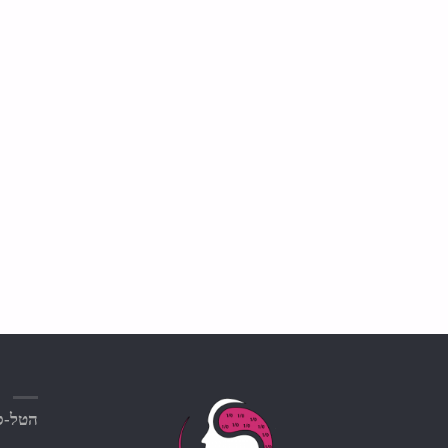
הטל-סק