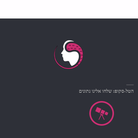
הטל-סקופ: שלחו אלינו נתונים