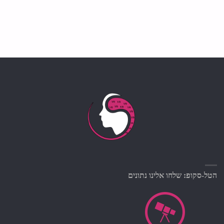
הטל-סקופ: שלחו אלינו נתונים