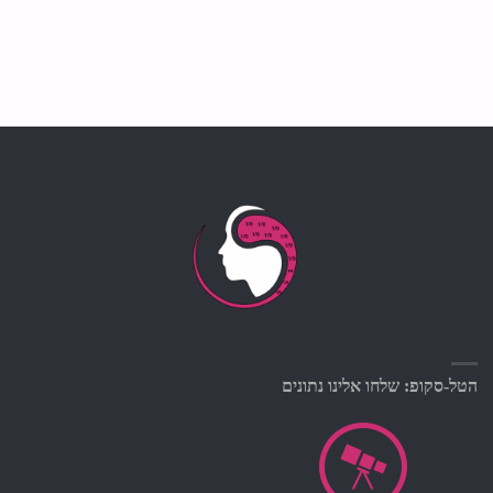
הטל-סקופ: שלחו אלינו נתונים