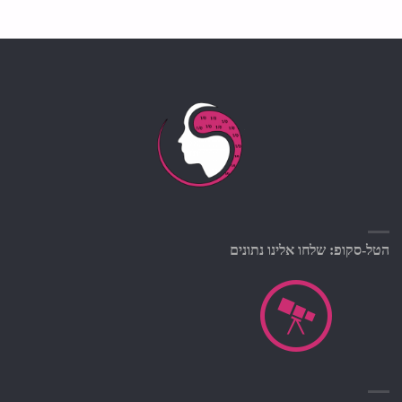
הטל-סקופ: שלחו אלינו נתונים