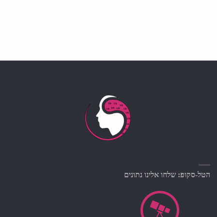
הטל-סקופ: שלחו אלינו נתונים