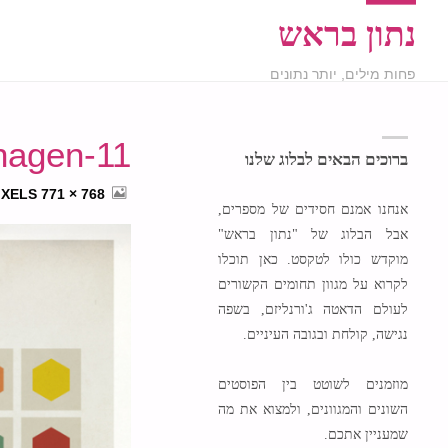
נתון בראש
פחות מילים, יותר נתונים
hagen-11
ברוכים הבאים לבלוג שלנו
FULL
IXELS
768 × 771
אנחנו אמנם חסידים של מספרים,
SIZE
אבל הבלוג של "נתון בראש"
מוקדש כולו לטקסט. כאן תוכלו
לקרוא על מגוון תחומים הקשורים
לעולם הדאטה ג'ורנליזם, בשפה
נגישה, קולחת ובגובה העיניים.
מוזמנים לשוטט בין הפוסטים
השונים והמגוונים, ולמצוא את מה
שמעניין אתכם.