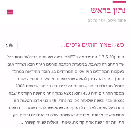
נתון בראש
פחות מילים, יותר נתונים
כש-YNET הורגים גרפים…
1
היום (17.5.20) התפרסמה בYNET ידיעה שעוסקת בבצלאל סמוטריץ',
שר התחבורה לשעבר. במסגרת הכתבה פורסם הגרף הבא (שדרך אגב,
בעקבות המחדלים הויזואליים המחרדים בו, הוסר מהידיעה במהלך
היום): בגרף הזה ניתן למצוא שתי טעויות ויזואליות והטייה אחת.
נתחיל מהבולט ביותר – תוויות הערכים. כיצד ייתכן שבשנת 2008
מספר ההרוגים היה 433 והוא נמצא נמוך יותר מהשנה הקודמת שבה
נמצאו 415 ובשנה שלאחר מכן בה נהרגו 346 בני אדם. הטעות הזו
חוזרת על עצמה לאורך כל הגרף מה שמאפשר להניח שמדובר בטעות
אנוש ולא יד מכוונת. מבדיקה שנעשתה עולה כי הנתונים נכונים ורק
התוויות "זזו" שנה אחת קדימה. טעות ויזואלית שנייה קשורה …