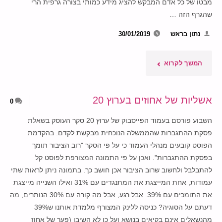
מבטו של כל אדם המבקש להציג מידע כמותי בצורה גרפית הרי
הציר"
שהגרף הזה …
נתון בראש
30/01/2019
"על
המשך לקרוא
מערכת
אשליות של אחוזים בערוץ 20
0
הבחירות
השבוע פורסם בעמוד הפייסבוק של ערוץ 20 סקר העוסק בשאלת
בישראל,
פסקת ההתגברות שהממשלה הנוכחית מבקשת לקדם. בהקדמת
הפוסט קובעים מנהלי העמוד כי על פי הסקר "רוב הציבור תומך
שני
בפסקת ההתגברות". ואכן על פי התמונה המצורפת לפוסט קל
מתמודדים
להתבלבל ולחשוב שרוב הציבור אכן חושב כך. בתמונה ניתן לראות שתי
עמודות, אחת המייצגת את המתנגדים עם 31% ואילו השנייה מייצגת
וגרף
את התומכים עם 39%. אבל רגע, אבל מה קורה עם 30% הנותרים, מה
דעתם על הסוגיה? כניסה ללינק המצורף מלמדת אותנו ש39%
עוגה
מהנשאלים אינם בקיאים בנושא ועל כן לא השיבו (פער של אחוז