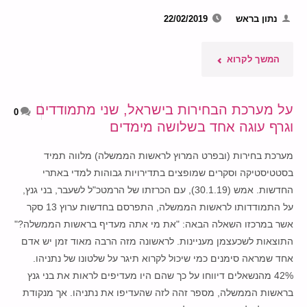
נתון בראש
22/02/2019
"הטיות
המשך לקרוא
בציר
על מערכת הבחירות בישראל, שני מתמודדים
0
ה-
וגרף עוגה אחד בשלושה מימדים
Y:
מערכת בחירות (ובפרט המרוץ לראשות הממשלה) מלווה תמיד
בסטטיסטיקה וסקרים שמופצים בתדירויות גבוהות למדי באתרי
מרווחים
החדשות. אמש (30.1.19), עם הכרזתו של הרמטכ"ל לשעבר, בני גנץ,
לא
על התמודדותו לראשות הממשלה, התפרסם בחדשות ערוץ 13 סקר
אשר במרכזו השאלה הבאה: "את מי אתה מעדיף בראשות הממשלה?"
שווים
התוצאות לשכעצמן מעניינות. לראשונה מזה הרבה מאוד זמן יש אדם
אחד שמראה סימנים כמי שיכול לקרוא תיגר על שלטונו של נתניהו.
בין
42% מהנשאלים דיווחו על כך שהם היו מעדיפים לראות את בני גנץ
ערכי
בראשות הממשלה, מספר זהה לזה שהעדיפו את נתניהו. אך מנקודת