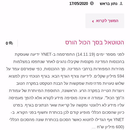
נתון בראש
17/05/2020
"כש-
המשך לקרוא
YNET
הטוטאל בסך הכול הורס
0
הורגים
לפני מספר ימים (14.11.19) התפרסמה ב-YNET ידיעה שעוסקת
גרפים…"
בהכנסות המדינה מקנסות שקיבלו נהגים לאחר שנתפסו במצלמות
מהירות המפוזרות ברחבי המדינה. סך ההכנסות, כפי שפורסם עמד על
594 מיליון שקלים. לידיעה צורף הגרף הבא: בגרף הנוכחי ניתן למצוא
שלוש טעויות מדהימות שמקשות על הבנת הטקסט במקרה הטוב
ויוצרות הטייה במקרה הרע. הראשונה, התוספת המיותרת של עמודת
ה"סך הכול". עמודה זו אינה מוסיפה מידע לקורא אלא להפך מעמיסה
עליו מידע לא רלוונטי ומקשה על קריאת שאר הנתונים בגרף. בפרט
כיוון שהסכום הכללי מופיע קודם לכן בכותרת וחשוף בפני הקורא. ב-
YNET אף הגדילו לחטוא כאשר הסכום בכותרת שונה מהסכום הכללי
(600 מיליון ש"ח …