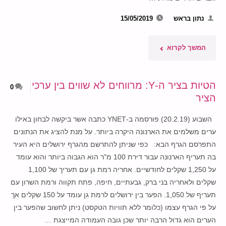
נתון בראש
15/05/2019
"סופגניה
המשך לקרוא
אחת
הטיות בציר ה-Y: מרווחים לא שווים בין ערכי
0
עם
הציר
שתי
השבוע (20.2.19) פורסמה ב-YNET כתבה אשר ביקשה לבחון באילו
ערים משלמים את הארנונה היקרה ביותר. על מנת להציג את הנתונים
קטגוריות
התפרסם הגרף הבא: כפי שניתן להתרשם מהגרף ירושלים היא העיר
שונות"
בה תעריף הארנונה עבור דירת 100 מ"ר הוא הגבוה ביותר והוא עומד
על 1,250 שקלים לחודשיים. אחריה רמת גן עם תעריך של 1,100
שקלים ולאחריה בני ברק, גבעתיים, חיפה, פתח תקווה ורמת השרון עם
תעריף של 1,050. הפער בין ירושלים לרמת גן עומד על 150 שקלים אך
על פי הגרף עצמו (כלומר ללא תוויות הטקסט) ניתן לחשוב שהפער בין
הערים הוא גדול הרבה יותר שכן גובה העמודה המייצגת …