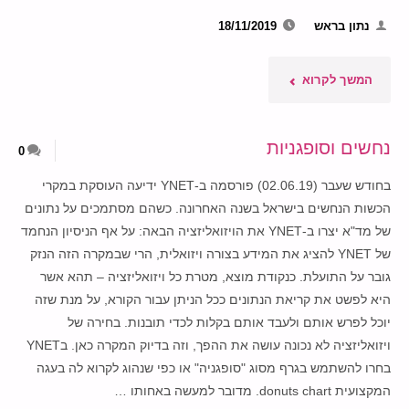
נתון בראש
18/11/2019
"הטוטאל
המשך לקרוא
בסך
נחשים וסופגניות
0
הכול
בחודש שעבר (02.06.19) פורסמה ב-YNET ידיעה העוסקת במקרי
הורס"
הכשות הנחשים בישראל בשנה האחרונה. כשהם מסתמכים על נתונים
של מד"א יצרו ב-YNET את הויזואליזציה הבאה: על אף הניסיון הנחמד
של YNET להציג את המידע בצורה ויזואלית, הרי שבמקרה הזה הנזק
גובר על התועלת. כנקודת מוצא, מטרת כל ויזואליזציה – תהא אשר
היא לפשט את קריאת הנתונים ככל הניתן עבור הקורא, על מנת שזה
יוכל לפרש אותם ולעבד אותם בקלות לכדי תובנות. בחירה של
ויזואליזציה לא נכונה עושה את ההפך, וזה בדיוק המקרה כאן. בYNET
בחרו להשתמש בגרף מסוג "סופגניה" או כפי שנהוג לקרוא לה בעגה
המקצועית donuts chart. מדובר למעשה באחותו …