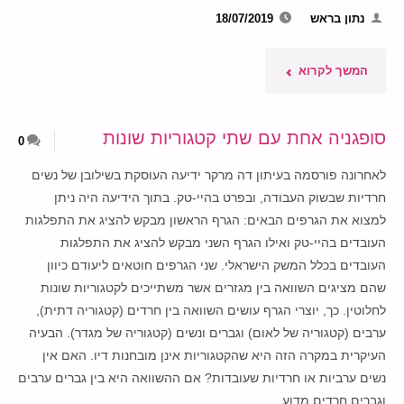
נתון בראש
18/07/2019
"נחשים
המשך לקרוא
וסופגניות"
סופגניה אחת עם שתי קטגוריות שונות
0
לאחרונה פורסמה בעיתון דה מרקר ידיעה העוסקת בשילובן של נשים
חרדיות שבשוק העבודה, ובפרט בהיי-טק. בתוך הידיעה היה ניתן
למצוא את הגרפים הבאים: הגרף הראשון מבקש להציג את התפלגות
העובדים בהיי-טק ואילו הגרף השני מבקש להציג את התפלגות
העובדים בכלל המשק הישראלי. שני הגרפים חוטאים ליעודם כיוון
שהם מציגים השוואה בין מגזרים אשר משתייכים לקטגוריות שונות
לחלוטין. כך, יוצרי הגרף עושים השוואה בין חרדים (קטגוריה דתית),
ערבים (קטגוריה של לאום) וגברים ונשים (קטגוריה של מגדר). הבעיה
העיקרית במקרה הזה היא שהקטגוריות אינן מובחנות דיו. האם אין
נשים ערביות או חרדיות שעובדות? אם ההשוואה היא בין גברים ערבים
וגברים חרדים מדוע …