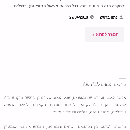
אחד
במקרה הזה הוא זניח ונובע ככל הנראה מעיגול התוצאות). במילים …
בשלושה
נתון בראש
27/04/2018
מימדים"
"אשליות
המשך לקרוא
של
אחוזים
בערוץ
20"
ברוכים הבאים לבלוג שלנו
אנחנו אמנם חסידים של מספרים, אבל הבלוג של "נתון בראש" מוקדש כולו
לטקסט. כאן תוכלו לקרוא על מגוון תחומים הקשורים לעולם הדאטה
ג'ורנליזם, בשפה נגישה, קולחת ובגובה העיניים.
מוזמנים לשוטט בין הפוסטים השונים והמגוונים, ולמצוא את מה שמעניין