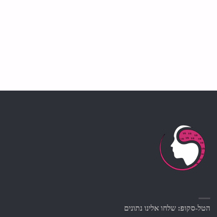
הטל-סקופ: שלחו אלינו נתונים