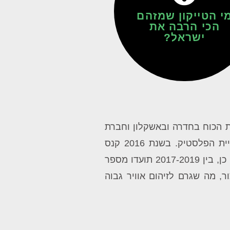
עידן עופר
י הטייקון שמזהם
הכי הרבה את
ישראל?
ות הכוח בחדרה ובאשקלון וחברת
טבע טק. אחת החברות הבולטות בעשירייה הראשונה היא חברת כרמל אוליפנים שעוסקת בייצור חומרי גלם לתעשיית הפלסטיק. בשנת 2016 קנס
המשרד לאיכות הסביבה את החברה בסכום של 2.7 מיליון ש"ח בגין עברות של זיהום אוויר שתועדו על ידי המשרד. כמו כן, בין 2017-2019 תועדו מספר
 מה שגרם לזיהום אוויר גבוה