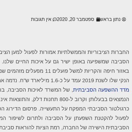
נתון בראש
ספטמבר 20, 2020
אין תגובות
החברות הציבוריות והממשלתיות אמורות לפעול למען הציבו
הסביבה שמשפיעה באופן ישיר גם על איכות החיים שלנו. 
באזור חיפה והקריות למשל פועלים 11 מפעלים מזהמים שמשפיעים על כחצי מיליון בני אדם, רובם ככולם משתייכים לתאגיד "כימיקלים לישראל" ש
הנקי שלו לשנת 2019 עמד על כ-1.6 מיליארד ש"ח. נדמה אם כך שהפגיעה באיכות הסביבה לא ממש פוגעת ברווחים.
מדד ההשפעה הסביבתית
הנמצאים בבעלותן וקרוב ל-800 תחנות דלק, והתוצאות אינן מזהירות.
כרגולטור הסביבתי המפקח על התעשייה.
פרסום הדירוג הס
לפעול להקטנת השפעתן על הסביבה ולתרום לשיפור המצ
הסביבתית הישירה של החברה, רמת הציות להוראות סביבתיות