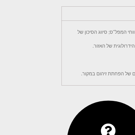
 המפל"ס; סיווג הסיכון של
דרולוגית של האזור.
ים של הפחתת זיהום במקור.
ו-או.פי.סי. אנרגיה
תאגיד כימיקלים לישראל, בז"ן
שולט ב-21 חברות מזהמות תחת