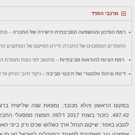
מרכבי המדד
רמת הסיכון וההשפעה הסביבתית הישירה של החברה
– מחו
החומרים המסוכנים של החברה; ודירוג המיקום של המתקנים התע
רמת הציות להוראות סביבתיות
– מחושב לפי כמות וחומרת ההפ
דיווח וניהול וולונטרי של היבטי סביבה
– ניקוד חיובי הניתן ע
במקום הראשון והלא מכובד, נמצאת שנה שלישית ברצ
497.42. כזכור בשנת 2017 דלפה חומצ
לטבע באזור. שיקום הנחל ארך כשלוש שנים ורק ביוני ה
אמפרט נגב
משתייכת לתאגיד כימיקלים לישראל (אי.סי.אל