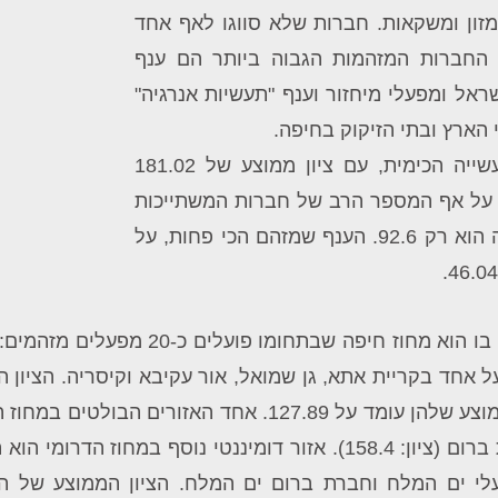
זון ומשקאות. חברות שלא סווגו לאף אחד
 החברות המזהמות הגבוה ביותר הם ענף
אל ומפעלי מיחזור וענף "תעשיות אנרגיה"
הארץ ובתי הזיקוק בחיפה.
עם זאת, רמת הזיהום הגבוהה ביותר נמצאת בענף התעשייה הכימית, עם ציון ממוצע של 181.02
אחריו ענף תעשיית המתכת עם ציון ממוצע של 134.63. על אף המספר הרב של חברות המשתייכות
לענף פסולת ושפכים, הציון הממוצע של החברות בענף זה הוא רק 92.6. הענף שמזהם הכי פחות, על
המחוז המזוהם ביותר בישראל מבחינת המפעלים המזה
אחד בקריית אתא, גן שמואל, אור עקיבא וקיסריה. הציון 
עומד על 167.60. במחוז דרום פועלות 43 חברות והציון הממוצע שלהן עומד 
שבע חברות, בין היתר חברת טבע טק (ציון: 275) ותרכובות ברום (ציון: 158.4). אזור
לי ים המלח וחברת ברום ים המלח. הציון הממוצע של ה